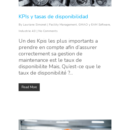
KPIs y tasas de disponibilidad
By
Lauriane Simonet
|
Facility Management
,
GMAO y EAM Software
,
Industrie 4.0
|
No Comments
Un des Kpis les plus importants a
HOME
prendre en compte afin d’assurer
correctement sa gestion de
SOLUCIONES
maintenance est le taux de
disponibilite Mais, Qu’est-ce que le
SERVICIOS
taux de disponibilité ?…
VISIÓN
BLOG
Read More
PARTNERS
CONTACTO
CLIENTES
FAQ