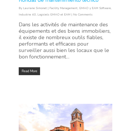
Rondas de mantenimiento técnico
By
Lauriane Simonet
|
Facility Management
,
GMAO y EAM Software
,
Industrie 4.0
,
Logiciels GMAO et EAM
|
No Comments
Dans les activités de maintenance des
équipements et des biens immobiliers,
il existe de nombreux outils fiables,
performants et efficaces pour
surveiller aussi bien les locaux que le
bon fonctionnement…
Read More
Hit enter to search or ESC to close