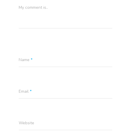
CONTACTO
My comment is..
CLIENTES
FAQ
Name
*
Email
*
Website