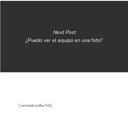
Next Post
¿Puedo ver el equipo en una foto?
HOME
SOLUCIONES
SERVICIOS
VISIÓN
Comment on this FAQ
BLOG
PARTNERS