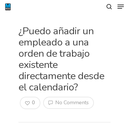
¿Puedo añadir un
empleado a una
orden de trabajo
existente
directamente desde
el calendario?
Hit enter to search or ESC to close
0
No Comments