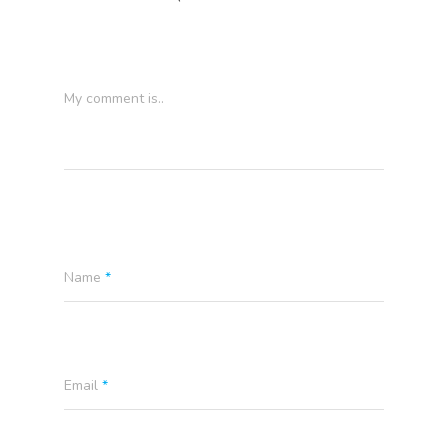
PARTNERS
CONTACTO
CLIENTES
My comment is..
FAQ
Name
*
Email
*