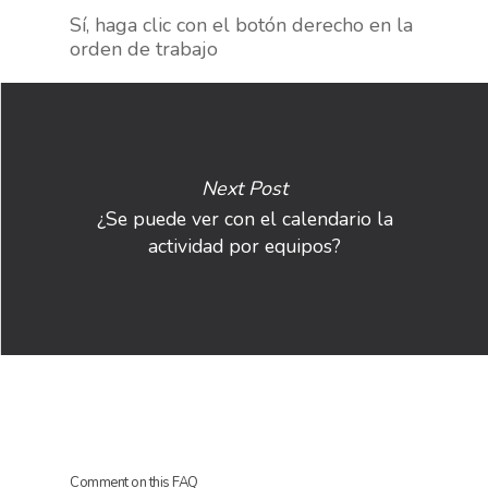
Sí, haga clic con el botón derecho en la
orden de trabajo
Next Post
¿Se puede ver con el calendario la
actividad por equipos?
HOME
SOLUCIONES
SERVICIOS
VISIÓN
BLOG
Comment on this FAQ