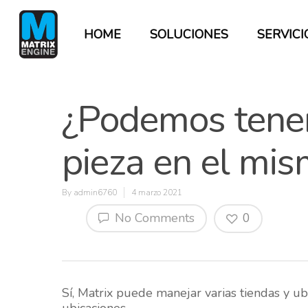
HOME
SOLUCIONES
SERVICI
¿Podemos tener
pieza en el mi
By
admin6760
4 marzo 2021
No Comments
0
Hit enter to search or ESC to close
Sí, Matrix puede manejar varias tiendas y u