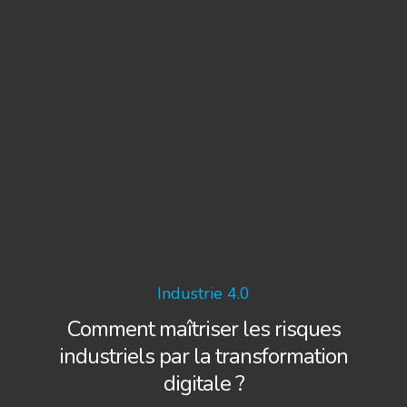
HOME
SOLUTIONS
SERVICES
VISION
BLOG
Industrie 4.0
PARTNERS
Comment maîtriser les risques
CONTACT
industriels par la transformation
CLIENTS
digitale ?
FAQ