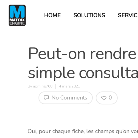
HOME
SOLUTIONS
SERVIC
Peut-on rendre
simple consulta
By
admin6760
4 mars 2021
No Comments
0
Hit enter to search or ESC to close
Oui, pour chaque fiche, les champs qu’on vo