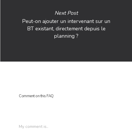
Next Post
Peut-on ajouter un intervenant sur un
BT existant, directement depuis le
planning ?
HOME
SOLUTIONS
SERVICES
VISION
Comment on this FAQ
BLOG
PARTNERS
My comment is..
CONTACT