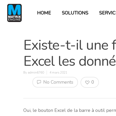
HOME
SOLUTIONS
SERVIC
Existe-t-il une 
Excel les donné
By
admin6760
4 mars 2021
No Comments
0
Hit enter to search or ESC to close
Oui, le bouton Excel de la barre à outil perm